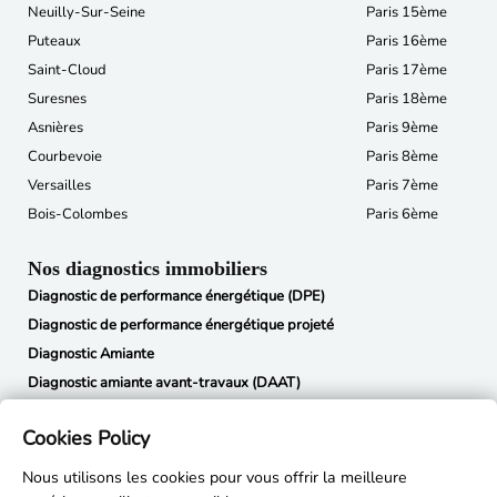
Neuilly-Sur-Seine
Paris 15ème
Puteaux
Paris 16ème
Saint-Cloud
Paris 17ème
Suresnes
Paris 18ème
Asnières
Paris 9ème
Courbevoie
Paris 8ème
Versailles
Paris 7ème
Bois-Colombes
Paris 6ème
Nos diagnostics immobiliers
Diagnostic de performance énergétique (DPE)
Diagnostic de performance énergétique projeté
Diagnostic Amiante
Diagnostic amiante avant-travaux (DAAT)
Diagnostic termites
Cookies Policy
État des risques et pollutions (ERP)
Métrage Loi Carrez
Nous utilisons les cookies pour vous offrir la meilleure