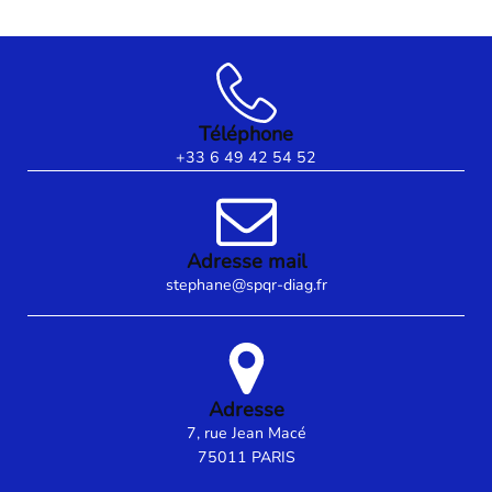
Su
Téléphone
+33 6 49 42 54 52
Adresse mail
stephane@spqr-diag.fr
Adresse
7, rue Jean Macé
75011 PARIS