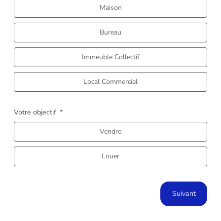
Maison
Bureau
Ins
Immeuble Collectif
Local Commercial
Votre objectif
Que
Vendre
Louer
No
Suivant
No