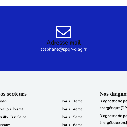
Adresse mail
stephane@spqr-diag.fr
os secteurs
Nos diagno
hatou
Paris 11ème
Diagnostic de p
énergétique (DP
vallois-Perret
Paris 14ème
Diagnostic de p
uilly-Sur-Seine
Paris 15ème
énergétique pro
uteaux
Paris 16ème