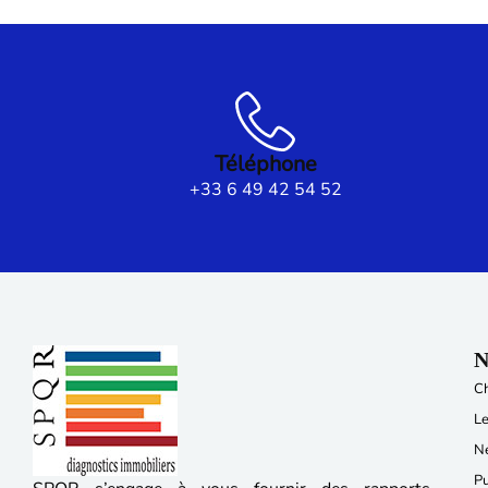
Téléphone
+33 6 49 42 54 52
N
C
Le
Ne
P