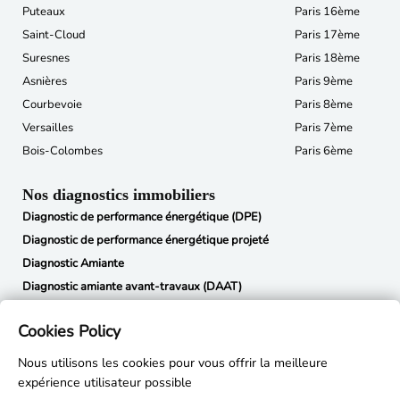
Puteaux
Paris 16ème
Saint-Cloud
Paris 17ème
Suresnes
Paris 18ème
Asnières
Paris 9ème
Courbevoie
Paris 8ème
Versailles
Paris 7ème
Bois-Colombes
Paris 6ème
Nos diagnostics immobiliers
Diagnostic de performance énergétique (DPE)
Diagnostic de performance énergétique projeté
Diagnostic Amiante
Diagnostic amiante avant-travaux (DAAT)
Diagnostic termites
Cookies Policy
État des risques et pollutions (ERP)
Métrage Loi Carrez
Nous utilisons les cookies pour vous offrir la meilleure
Constat des risques d’exposition au plomb (CREP)
expérience utilisateur possible