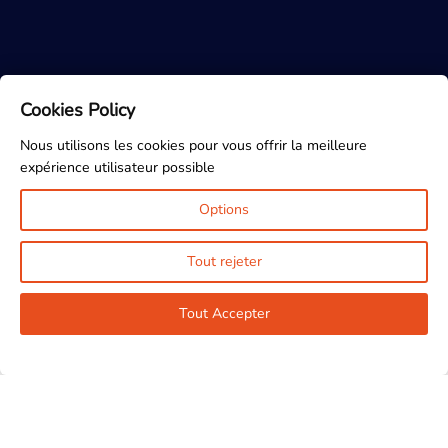
Cookies Policy
Nous utilisons les cookies pour vous offrir la meilleure
expérience utilisateur possible
Options
Tout rejeter
Avec SPQR, vos diagnostics
Tout Accepter
immobiliers sont réalisés avec
rigueur et conformité
5000
Demander un devis
Clients accompagnés