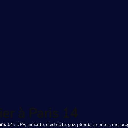
er à Paris 14
aris 14
: DPE, amiante, électricité, gaz, plomb, termites, mesur