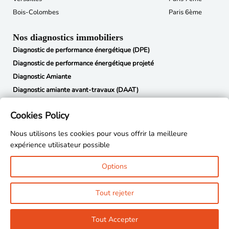
Bois-Colombes
Paris 6ème
Nos diagnostics immobiliers
Diagnostic de performance énergétique (DPE)
Diagnostic de performance énergétique projeté
Diagnostic Amiante
Diagnostic amiante avant-travaux (DAAT)
Diagnostic termites
Cookies Policy
État des risques et pollutions (ERP)
Métrage Loi Carrez
Nous utilisons les cookies pour vous offrir la meilleure
Constat des risques d’exposition au plomb (CREP)
expérience utilisateur possible
Diagnostic électricité
Options
Diagnostic gaz
Diagnostic copropriété
Tout rejeter
Tout Accepter