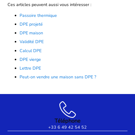
Ces articles peuvent aussi vous intéresser :
Passoire thermique
DPE projeté
DPE maison
Validité DPE
Calcul DPE
DPE vierge
Lettre DPE
Peut-on vendre une maison sans DPE ?
Téléphone
+33 6 49 42 54 52